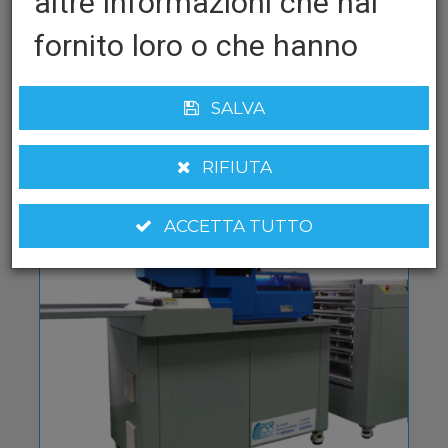
altre informazioni che hai
fornito loro o che hanno
raccolto dal tuo utilizzo dei
SALVA
RUČNI STROJEVI
loro servizi.
RIFIUTA
Privacy Policy
|
Cookie
Policy
|
ToS
ACCETTA TUTTO
Cookie obbligatori
Questi cookie sono obbligatori per il corretto funzionamento del sito
web.
Cookie funzionali