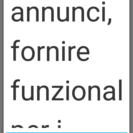
annunci,
fornire
DiePro-60 e DiePro-60F
funzionali
per i