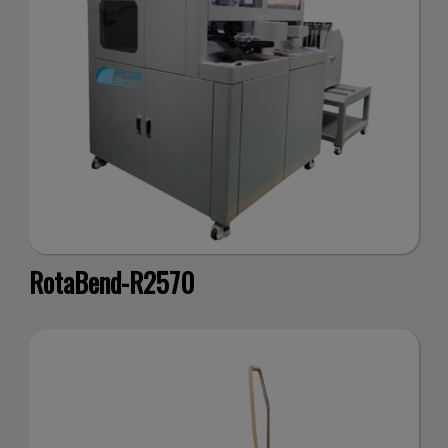
il nostro
traffico.
RotaBend-R2570
Condivid