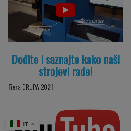
del
Dođite i saznajte kako naši
nostro
strojevi rade!
Fiera DRUPA 2021
sito con i
IT