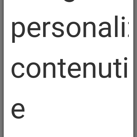
personali
contenuti
DieBend-32 e DieBend-60 CBNPLUS
e