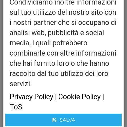
Condividiamo inoltre informazioni
sul tuo utilizzo del nostro sito con
i nostri partner che si occupano di
Cilindrični remeni
analisi web, pubblicità e social
Regolabili individualmente tramite
media, i quali potrebbero
montaggio su cilindri
combinarle con altre informazioni
Bordo smussato
che hai fornito loro o che hanno
Varie lunghezze
raccolto dal tuo utilizzo dei loro
Possibile ogni combinazione
servizi.
spessore/larghezza/lunghezza
Privacy Policy
|
Cookie Policy
|
Quantita':
ToS
SALVA