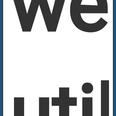
we
uti