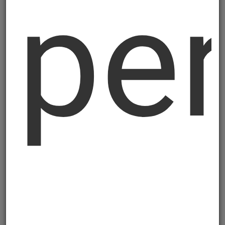
per
Zatezne trake