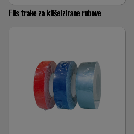
fun
Flis trake za klišeizirane rubove
pe