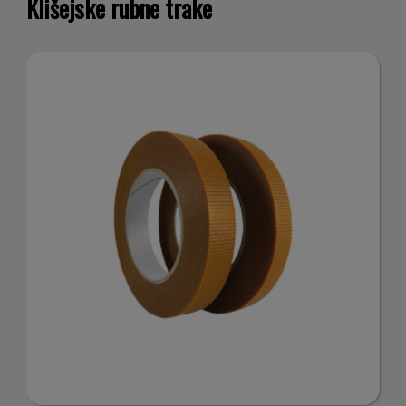
ann
Klišejske rubne trake