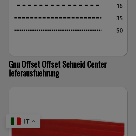
ino
Gnu Offset Offset Schneid Center
Ieferausfuehrung
IT