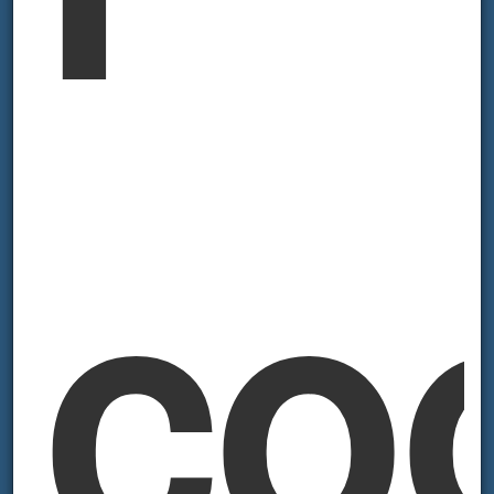
TISKARSKI
PROIZVODI
co