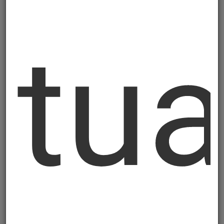
tu
Ovjesne tračnice za kliše