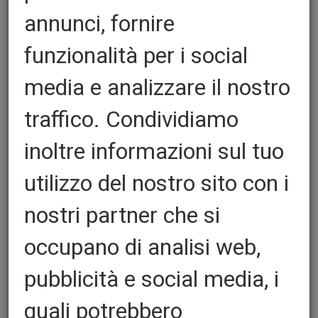
annunci, fornire
funzionalità per i social
Pjenasta podloga s folijom
media e analizzare il nostro
Maggiore resistenza superficiale e
traffico. Condividiamo
resistenza ai graffi
inoltre informazioni sul tuo
Impermeabilità all'acqua e resistenza ai
detergenti
utilizzo del nostro sito con i
Resilienza ottimale anche a velocità di
nostri partner che si
stampa elevate e resi frequenti
occupano di analisi web,
Elevata resistenza alla trazione e quindi
nessun risultato di stampa distorto
pubblicità e social media, i
Durezza Shore A34 per risultati ottimali
quali potrebbero
nelle aree evidenziate