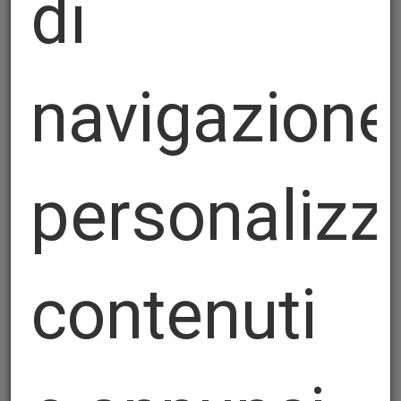
di
navigazione
personalizz
contenuti
Matrice za slijepe rupe