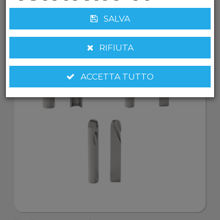
media e
SALVA
analizzare
RIFIUTA
ACCETTA TUTTO
il nostro
traffico.
Condividia