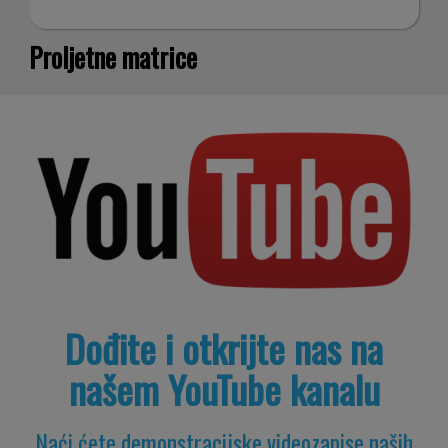
Proljetne matrice
nostro sito
con i nostri
partner
Dođite i otkrijte nas na
našem YouTube kanalu
che si
Naći ćete demonstracijske videozapise naših