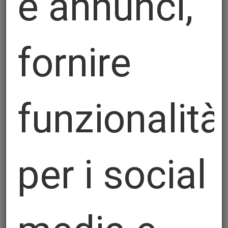
e annunci,
fornire
funzionalità
per i social
Bočni istovarni alati