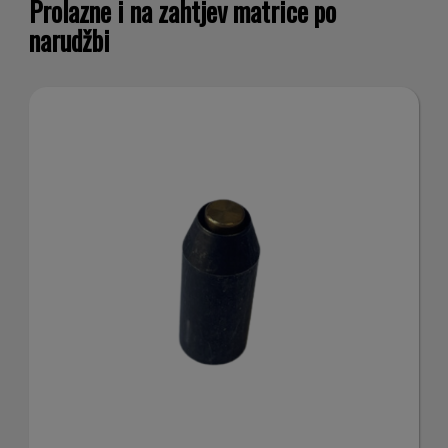
Prolazne i na zahtjev matrice po
narudžbi
inoltre
informazion
sul tuo
utilizzo del