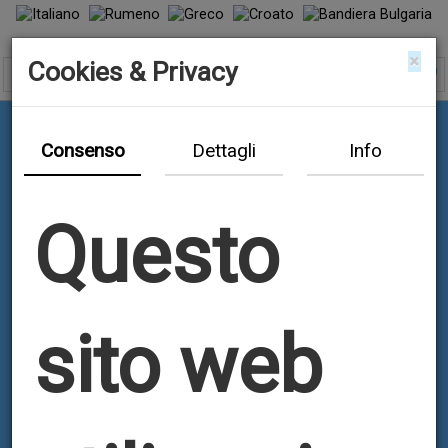
×
Cookies & Privacy
Consenso
Dettagli
Info
Questo
sito web