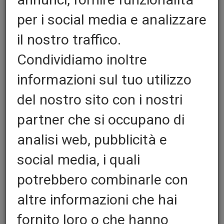
per i social media e analizzare
il nostro traffico.
Ovjesne tračnice za kliše
Condividiamo inoltre
Eseguito in alluninio grezzo
informazioni sul tuo utilizzo
Con scanalatur per fissaggio di una vite
del nostro sito con i nostri
M8
partner che si occupano di
Possibilità di montaggio per profili
analisi web, pubblicità e
infinitamente larghi grazie alla linguetta e
alla scanalatura
social media, i quali
Quantita':
potrebbero combinarle con
altre informazioni che hai
Disponibilità:
fornito loro o che hanno