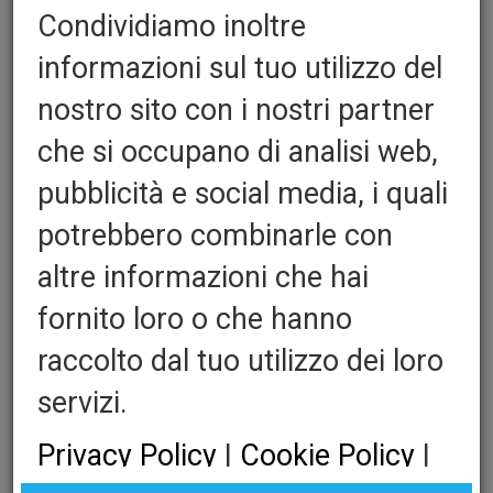
Condividiamo inoltre
informazioni sul tuo utilizzo del
Dvostrane ljepljive trake za
nostro sito con i nostri partner
tanjure, debljine 0,20 mm,
che si occupano di analisi web,
bijele
pubblicità e social media, i quali
potrebbero combinarle con
Per attaccare cliché in gomma e polimero
altre informazioni che hai
Per esigenze estreme
fornito loro o che hanno
Altre larghezze e lunghezze su richiesta
raccolto dal tuo utilizzo dei loro
Quantita':
servizi.
Privacy Policy
|
Cookie Policy
|
Lamina 0,20 mm. BIANCA: