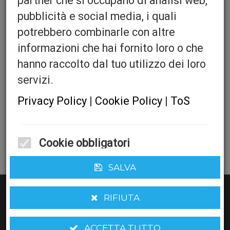
partner che si occupano di analisi web,
pubblicità e social media, i quali
potrebbero combinarle con altre
Gnu Offset Band Perf
informazioni che hai fornito loro o che
hanno raccolto dal tuo utilizzo dei loro
Center
servizi.
Quantita':
Privacy Policy
|
Cookie Policy
|
ToS
Cookie obbligatori
AGGIUNGI AL CARRELLO
Questi cookie sono obbligatori per il corretto funzionamento del sito
SALVA
web.
Cookie funzionali
RIFIUTA
Questi cookie ci aiutano a migliorare le performance e analizzare le
statistiche del sito
Cookie di marketing
ACCETTA TUTTO