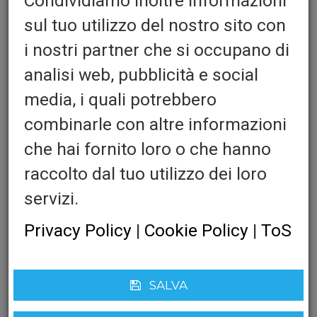
Condividiamo inoltre informazioni
sul tuo utilizzo del nostro sito con
i nostri partner che si occupano di
analisi web, pubblicità e social
media, i quali potrebbero
combinarle con altre informazioni
Armatura
che hai fornito loro o che hanno
Quantita':
raccolto dal tuo utilizzo dei loro
servizi.
Privacy Policy
|
Cookie Policy
|
ToS
Barra Di Rinforzo:
SALVA
Cookie obbligatori
AGGIUNGI AL CARRELLO
Questi cookie sono obbligatori per il corretto funzionamento del sito