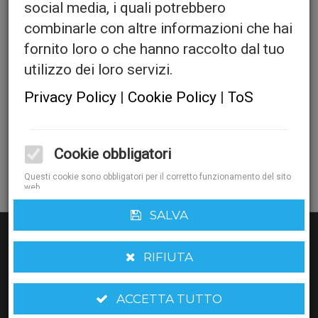
social media, i quali potrebbero
combinarle con altre informazioni che hai
fornito loro o che hanno raccolto dal tuo
Cijanoakrilatno ljepilo
utilizzo dei loro servizi.
Privacy Policy
|
Cookie Policy
|
ToS
Quantita':
Cookie obbligatori
AGGIUNGI AL CARRELLO
Questi cookie sono obbligatori per il corretto funzionamento del sito
web.
Cookie funzionali
SALVA
Questi cookie ci aiutano a migliorare le performance e analizzare le
statistiche del sito
RIFIUTA
Cookie di marketing
I cookie di marketing/targeting sono generalmente usati per
ACCETTA TUTTO
mostrare pubblicità in linea con i tuoi interessi
Accessori Fustelle Rotative
Accessori Per Tacche