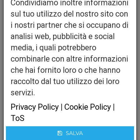
Condividiamo inoltre informazioni
sul tuo utilizzo del nostro sito con
i nostri partner che si occupano di
analisi web, pubblicità e social
media, i quali potrebbero
Profesionalni pištolj za
combinarle con altre informazioni
che hai fornito loro o che hanno
vruće ljepilo
raccolto dal tuo utilizzo dei loro
Quantita':
servizi.
Privacy Policy
|
Cookie Policy
|
Colla e Pistola:
ToS
SALVA