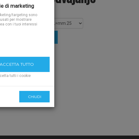
e di marketing
rketing/targeting sono
usati per mostrare
nea con i tuoi interessi
IUNGI AL CARRELLO
CCETTA TUTTO
cetta tutti i cookie
CHIUDI