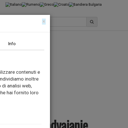
×
Info
lizzare contenuti e
ondividiamo inoltre
 di analisi web,
he hai fornito loro
i noževi za odvajanje