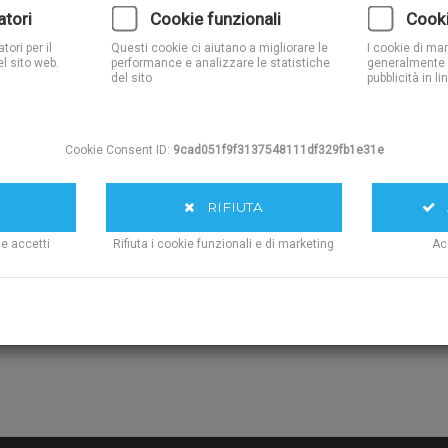
atori
Cookie funzionali
Cooki
Quantita':
ori per il
Questi cookie ci aiutano a migliorare le
I cookie di ma
l sito web.
performance e analizzare le statistiche
generalmente 
Opzioni Disponibili:
del sito
pubblicità in li
AGG
Cookie Consent ID:
9cad051f9f3137548111df329fb1e31e
RIFIUTA
A
ie accetti
Rifiuta i cookie funzionali e di marketing
Ac