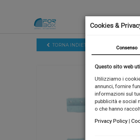
Cookies & Privac
TORNA INDIETRO
Consenso
Questo sito web uti
Utilizziamo i cooki
annunci, fornire fun
informazioni sul tuo
pubblicità e social
o che hanno raccolto
Privacy Policy
|
Coo