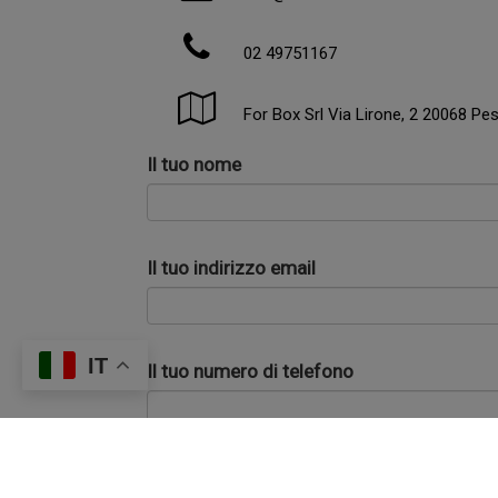
02 49751167
For Box Srl Via Lirone, 2 20068 Pe
Il tuo nome
Il tuo indirizzo email
IT
Il tuo numero di telefono
Il tuo messaggio