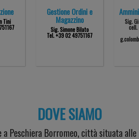
zione
Gestione Ordini e
Ammini
Magazzino
 Tini
Sig. G
9751167
cell
Sig. Simone Bilato
Tel. +39 02 49751167
g.colom
DOVE SIAMO
è a Peschiera Borromeo, città situata alle 