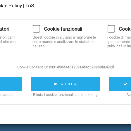
kie Policy
|
ToS
CONTATTI
atori
Cookie funzionali
Cooki
ori per il
Questi cookie ci aiutano a migliorare le
I cookie di ma
l sito web.
performance e analizzare le statistiche
generalmente 
del sito
pubblicità in li
Cookie Consent ID:
c331e58d4e01989a4b4c690908ba482d
RIFIUTA
A
ie accetti
Rifiuta i cookie funzionali e di marketing
Ac