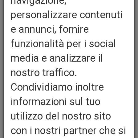
navigazione,
personalizzare contenuti
e annunci, fornire
funzionalità per i social
media e analizzare il
nostro traffico.
Condividiamo inoltre
informazioni sul tuo
Za kutiju od gume Polyron
utilizzo del nostro sito
Gomma cellule chiuse con speciale
con i nostri partner che si
composizione ad altissime prestazioni, la