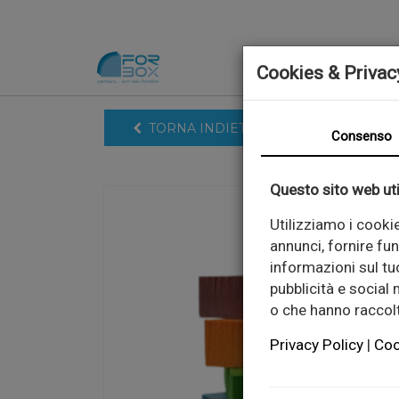
Cookies & Privac
TORNA INDIETRO
Consenso
Questo sito web uti
Utilizziamo i cooki
annunci, fornire fun
informazioni sul tuo
pubblicità e social
o che hanno raccolto
Privacy Policy
|
Coo