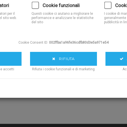
vij
atori
Cookie funzionali
Cooki
Quantita':
ori per il
Questi cookie ci aiutano a migliorare le
I cookie di ma
l sito web.
performance e analizzare le statistiche
generalmente 
del sito
pubblicità in li
Durezze Disponibili:
Disponibiltà Fogli e altezze:
Cookie Consent ID:
002ffba1a96fe36cdfb80d3e5a971e54
Con o Senza Adesivo:
RIFIUTA
A
AGG
ie accetti
Rifiuta i cookie funzionali e di marketing
Ac