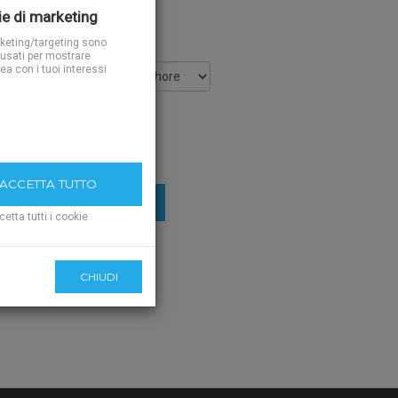
ekom trajanja.
e di marketing
rketing/targeting sono
usati per mostrare
nea con i tuoi interessi
CCETTA TUTTO
IUNGI AL CARRELLO
cetta tutti i cookie
CHIUDI