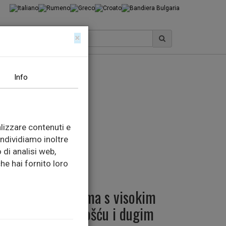
×
Info
lizzare contenuti e
ondividiamo inoltre
 di analisi web,
iju ELASTO
he hai fornito loro
poliuretanska guma s visokim
isokom elastičnošću i dugim