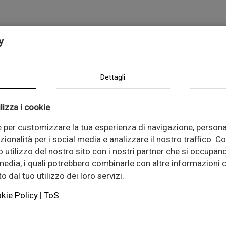
y
Dettagli
lizza i cookie
e per customizzare la tua esperienza di navigazione, persona
zionalità per i social media e analizzare il nostro traffico. C
 utilizzo del nostro sito con i nostri partner che si occupano
Guma za kut
 media, i quali potrebbero combinarle con altre informazioni c
 dal tuo utilizzo dei loro servizi.
Visokokvalitetna 
kie Policy
|
ToS
performansama, v