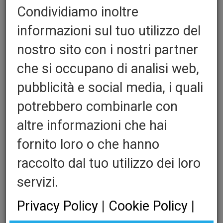
Condividiamo inoltre
informazioni sul tuo utilizzo del
Vulkollan gumeni profil za
nostro sito con i nostri partner
kutiju
che si occupano di analisi web,
pubblicità e social media, i quali
Quantita':
potrebbero combinarle con
altre informazioni che hai
Profilo Vulkollan :
fornito loro o che hanno
raccolto dal tuo utilizzo dei loro
Profilo Vulkollan Q. Round:
servizi.
Privacy Policy
|
Cookie Policy
|
Con o Senza Adesivo: