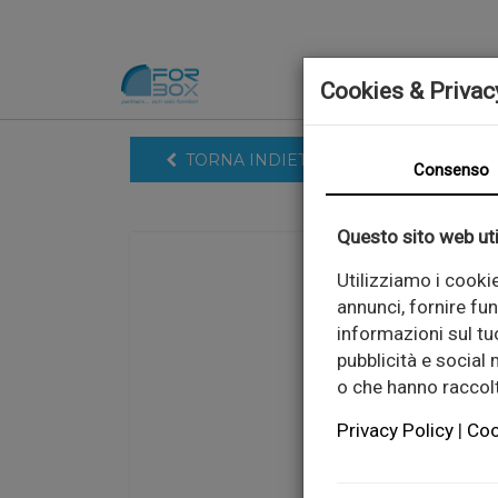
Cookies & Privac
TORNA INDIETRO
Consenso
Questo sito web uti
Utilizziamo i cooki
annunci, fornire fun
informazioni sul tuo
pubblicità e social
o che hanno raccolto
Privacy Policy
|
Coo