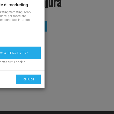
išćenje tanjura
e di marketing
rketing/targeting sono
usati per mostrare
nea con i tuoi interessi
IUNGI AL CARRELLO
CCETTA TUTTO
cetta tutti i cookie
CHIUDI