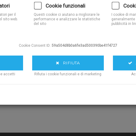
Tekućina za č
atori
Cookie funzionali
Cooki
ori per il
Questi cookie ci aiutano a migliorare le
I cookie di ma
Quantita':
l sito web.
performance e analizzare le statistiche
generalmente 
del sito
pubblicità in li
AGG
Cookie Consent ID:
59a504d8b0a6fe3ad500390be41f4727
RIFIUTA
A
ie accetti
Rifiuta i cookie funzionali e di marketing
Ac