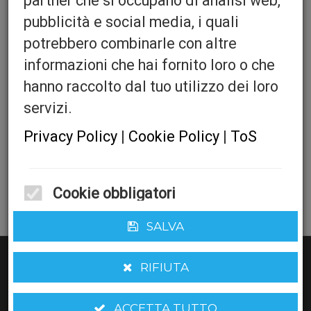
partner che si occupano di analisi web,
pubblicità e social media, i quali
potrebbero combinarle con altre
Kompletni set za
informazioni che hai fornito loro o che
hanno raccolto dal tuo utilizzo dei loro
pričvršćivanje za Bobst
servizi.
Quantita':
Privacy Policy
|
Cookie Policy
|
ToS
Cookie obbligatori
AGGIUNGI AL CARRELLO
Questi cookie sono obbligatori per il corretto funzionamento del sito
SALVA
web.
Cookie funzionali
RIFIUTA
Questi cookie ci aiutano a migliorare le performance e analizzare le
statistiche del sito
Cookie di marketing
ACCETTA TUTTO