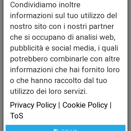
Condividiamo inoltre
informazioni sul tuo utilizzo del
nostro sito con i nostri partner
che si occupano di analisi web,
pubblicità e social media, i quali
Sustav za odvajanje traka -
potrebbero combinarle con altre
brojač, odvajanje traka i
informazioni che hai fornito loro
opružna kopča
o che hanno raccolto dal tuo
utilizzo dei loro servizi.
Quantita':
Privacy Policy
|
Cookie Policy
|
ToS
Counter, Strip e Spring Clip: